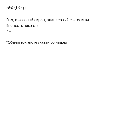
550,00
р.
Ром, кокосовый сироп, ананасовый сок, сливки.
Крепость алкоголя
⭐️⭐️
*Объем коктейля указан со льдом