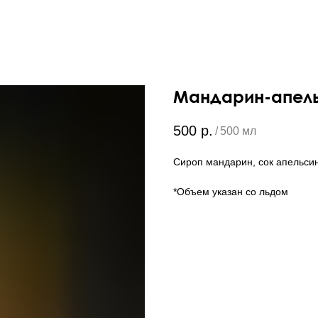
Мандарин-апел
500
р.
/
500 мл
Сироп мандарин, сок апельсин
*Объем указан со льдом