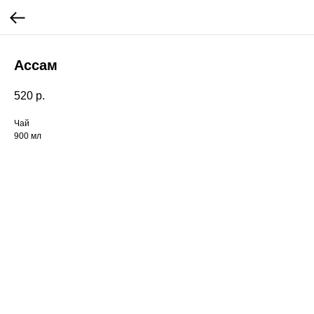
Ассам
520
р.
Чай
900 мл