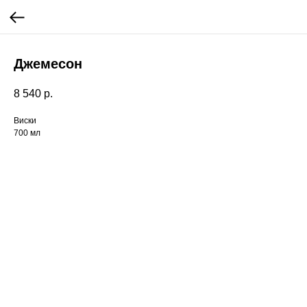
Джемесон
8 540
р.
Виски
700 мл