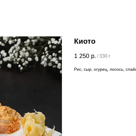
Киото
1 250
р.
/
330 г
Рис, сыр, огурец, лосось, спай